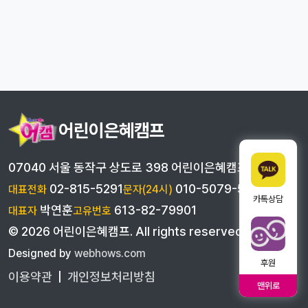
어린이은혜캠프
07040 서울 동작구 상도로 398 어린이은혜캠프
02-815-5291
010-5079-5291
대표전화
문자(24시)
카톡상담
박연훈
613-82-79901
대표자
고유번호
©
2026
어린이은혜캠프
. All rights reserved
Designed by
webhows.com
후원
이용약관
|
개인정보처리방침
맨위로