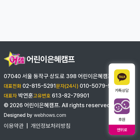
어린이은혜캠프
07040 서울 동작구 상도로 398 어린이은혜캠프
02-815-5291
010-5079-5291
대표전화
문자(24시)
카톡상담
박연훈
613-82-79901
대표자
고유번호
©
2026
어린이은혜캠프
. All rights reserved
Designed by
webhows.com
후원
이용약관
|
개인정보처리방침
맨위로