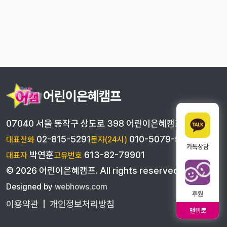
어린이은혜캠프
07040 서울 동작구 상도로 398 어린이은혜캠프
02-815-5291
010-5079-5291
대표전화
문자(24시)
카톡상담
박연훈
613-82-79901
대표자
고유번호
©
2026
어린이은혜캠프
. All rights reserved
Designed by
webhows.com
후원
이용약관
|
개인정보처리방침
맨위로