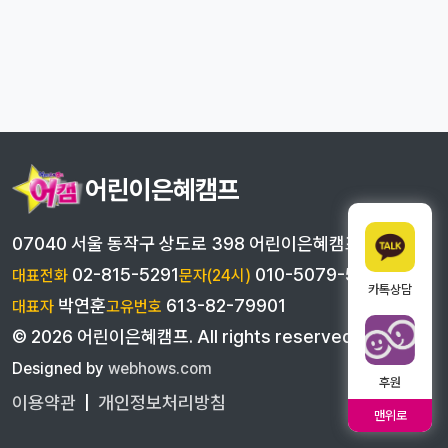
어린이은혜캠프
07040 서울 동작구 상도로 398 어린이은혜캠프
02-815-5291
010-5079-5291
대표전화
문자(24시)
카톡상담
박연훈
613-82-79901
대표자
고유번호
©
2026
어린이은혜캠프
. All rights reserved
Designed by
webhows.com
후원
이용약관
|
개인정보처리방침
맨위로