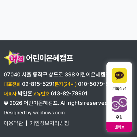
어린이은혜캠프
07040 서울 동작구 상도로 398 어린이은혜캠프
02-815-5291
010-5079-5291
대표전화
문자(24시)
카톡상담
박연훈
613-82-79901
대표자
고유번호
©
2026
어린이은혜캠프
. All rights reserved
Designed by
webhows.com
후원
이용약관
|
개인정보처리방침
맨위로