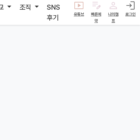
교
조직
SNS
유튜브
빠른예
나의캠
로그인
후기
약
프