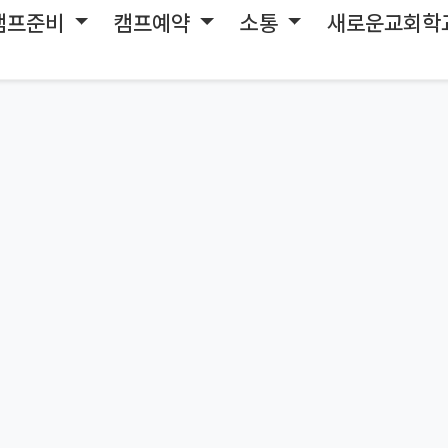
캠프준비
캠프예약
소통
새로운교회학
페이지를 찾을 수 없습니다.