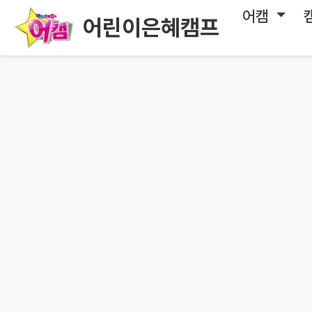
어캠
어린이은혜캠프