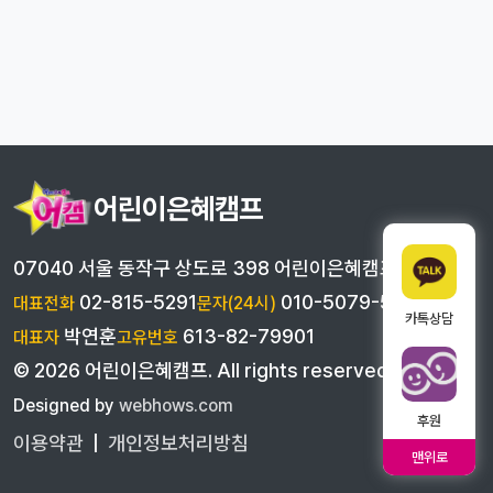
어린이은혜캠프
07040 서울 동작구 상도로 398 어린이은혜캠프
02-815-5291
010-5079-5291
대표전화
문자(24시)
카톡상담
박연훈
613-82-79901
대표자
고유번호
©
2026
어린이은혜캠프
. All rights reserved
Designed by
webhows.com
후원
이용약관
|
개인정보처리방침
맨위로