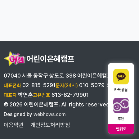
어린이은혜캠프
07040 서울 동작구 상도로 398 어린이은혜캠프
02-815-5291
010-5079-5291
대표전화
문자(24시)
카톡상담
박연훈
613-82-79901
대표자
고유번호
©
2026
어린이은혜캠프
. All rights reserved
Designed by
webhows.com
후원
이용약관
|
개인정보처리방침
맨위로