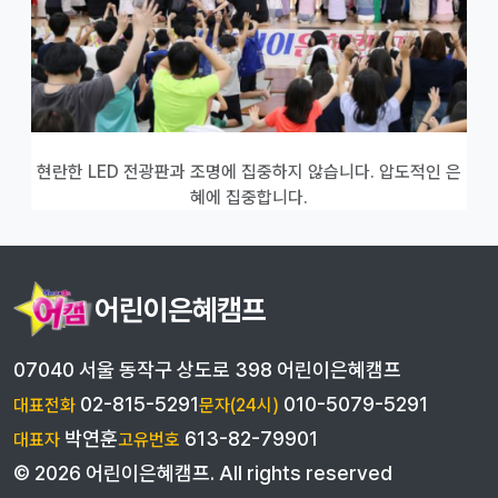
현란한 LED 전광판과 조명에 집중하지 않습니다. 압도적인 은
혜에 집중합니다.
어린이은혜캠프
07040 서울 동작구 상도로 398 어린이은혜캠프
02-815-5291
010-5079-5291
대표전화
문자(24시)
박연훈
613-82-79901
대표자
고유번호
©
2026
어린이은혜캠프
. All rights reserved