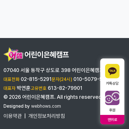
어린이은혜캠프
07040 서울 동작구 상도로 398 어린이은혜캠프
02-815-5291
010-5079-5291
대표전화
문자(24시)
카톡상담
박연훈
613-82-79901
대표자
고유번호
©
2026
어린이은혜캠프
. All rights reserved
Designed by
webhows.com
후원
이용약관
|
개인정보처리방침
맨위로