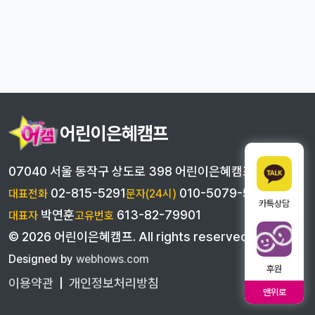
어린이은혜캠프
07040 서울 동작구 상도로 398 어린이은혜캠프
02-815-5291
010-5079-5291
대표전화
문자(24시)
카톡상담
박연훈
613-82-79901
대표자
고유번호
©
2026
어린이은혜캠프
. All rights reserved
Designed by
webhows.com
후원
이용약관
|
개인정보처리방침
맨위로