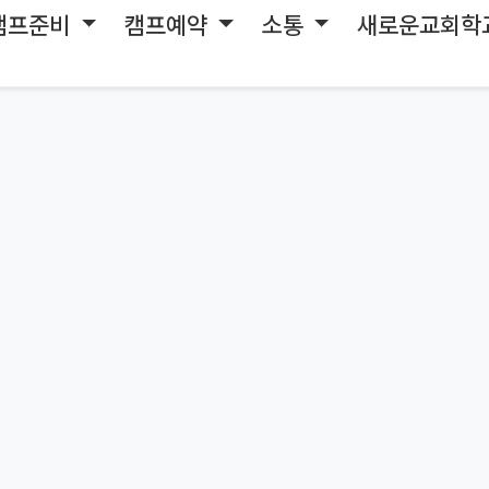
캠프준비
캠프예약
소통
새로운교회학
페이지를 찾을 수 없습니다.