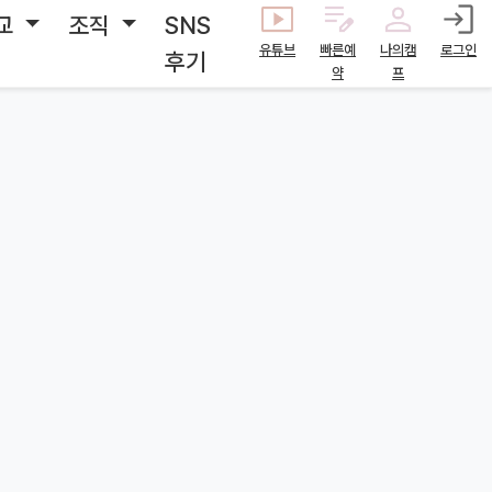
교
조직
SNS
유튜브
빠른예
나의캠
로그인
후기
약
프