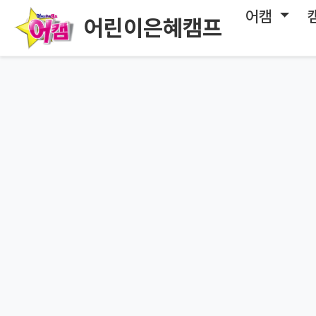
어캠
어린이은혜캠프