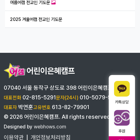
여름어캠 전교인 기도문
2025 겨울어캠 전교인 기도문
어린이은혜캠프
07040 서울 동작구 상도로 398 어린이은혜캠프
02-815-5291
010-5079-5291
대표전화
문자(24시)
카톡상담
박연훈
613-82-79901
대표자
고유번호
©
2026
어린이은혜캠프
. All rights reserved
Designed by
webhows.com
후원
이용약관
|
개인정보처리방침