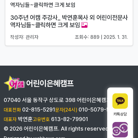
30주년 어캠 주강사_ 박연훈목사 외 어린이전문사
역자님들~클릭하면 크게 보임
작성자: 관리자
조회수: 889 | 2025. 1. 31.
어린이은혜캠프
07040 서울 동작구 상도로 398 어린이은혜캠프
02-815-5291
010-5079-5291
대표전화
문자(24시)
카톡상담
박연훈
613-82-79901
대표자
고유번호
©
2026
어린이은혜캠프
. All rights reserved